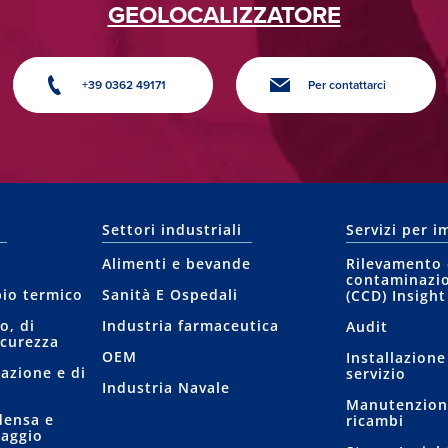
GEOLOCALIZZATORE
+39 0362 49171
Per contattarci
Settori industriali
Servizi per i
Alimenti e bevande
Rilevamento 
contaminazi
bio termico
Sanità E Ospedali
(CCD) Insight
o, di
Industria farmaceutica
Audit
icurezza
OEM
Installazione
tazione e di
servizio
Industria Navale
Manutenzione
densa e
ricambi
raggio