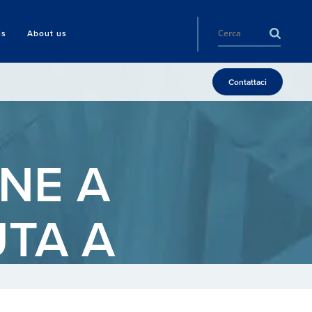
ls
About us
Contattaci
NE A
TA A
A