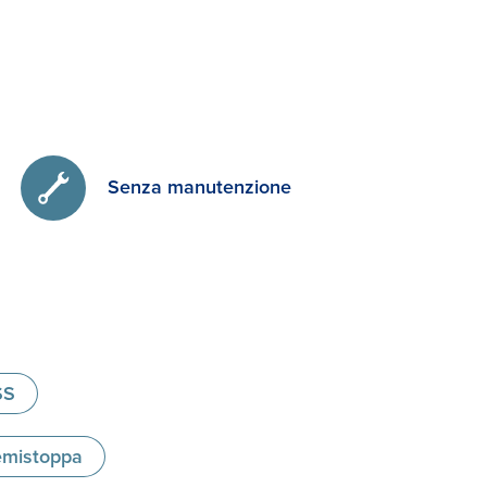
A
Senza manutenzione
SS
remistoppa