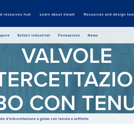
nd resources hub
Learn about steam
Resources and design too
Search
vapore
Settori industriali
Formazione
News
VALVOLE
NTERCETTAZIO
BO CON TENU
SOFFIETTO O 
ole d'intercettazione a globo con tenuta a soffietto