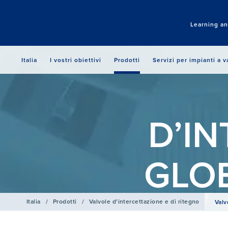
Learning a
Italia
I vostri obiettivi
Prodotti
Servizi per impianti a 
D’I
GLO
Italia
/
Prodotti
/
Valvole d'intercettazione e di ritegno
Valv