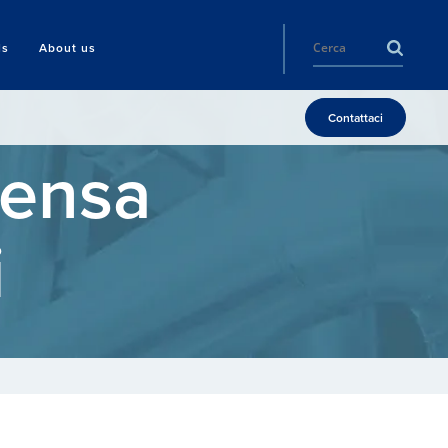
ls
About us
Contattaci
densa
i