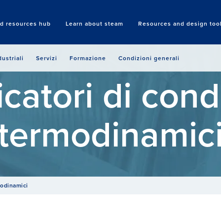
nd resources hub
Learn about steam
Resources and design too
Search
dustriali
Servizi
Formazione
Condizioni generali
icatori di con
termodinamic
odinamici