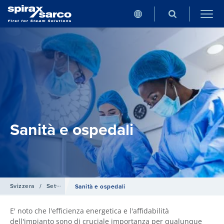
Sanità e ospedali
Svizzera
/
Settori industriali
Sanità e ospedali
E' noto che l'efficienza energetica e l'affidabilità
dell'impianto sono di cruciale importanza per qualunque