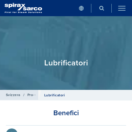
Lubrificatori
Svizzera
/
Prodotti e Sistemi
/
Prodotti per aria compressa
Lubrificatori
Benefici