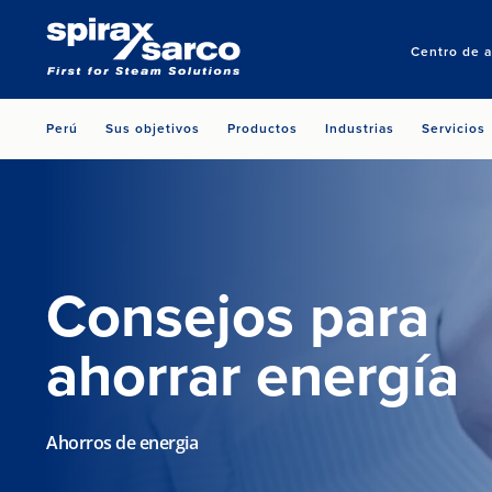
Centro de a
Perú
Sus objetivos
Productos
Industrias
Servicios
Consejos para
ahorrar energía
Ahorros de energia