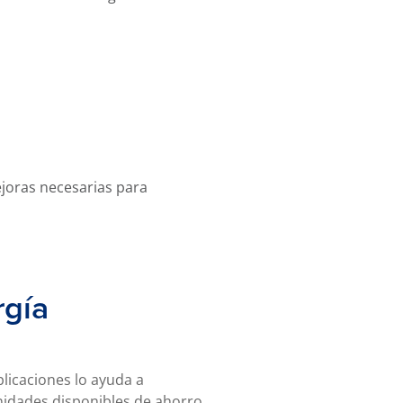
ejoras necesarias para
rgía
plicaciones lo ayuda a
nidades disponibles de ahorro