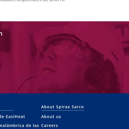
n
About Spirax Sarco
 de EasiHeat
About us
inalámbrica de las
Careers