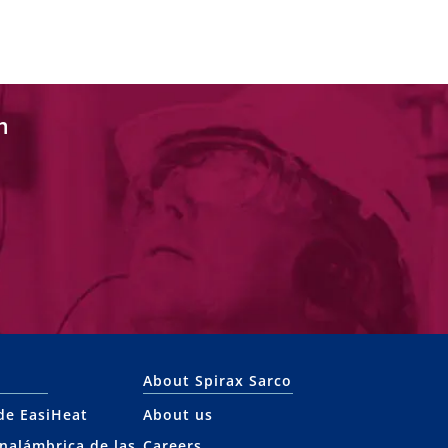
n
About Spirax Sarco
 de EasiHeat
About us
inalámbrica de las
Careers