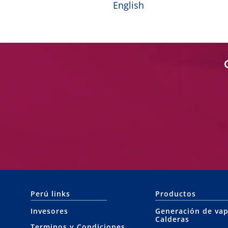
English
Perú links
Productos
Invesores
Generación de vap
Calderas
Terminos y Condiciones