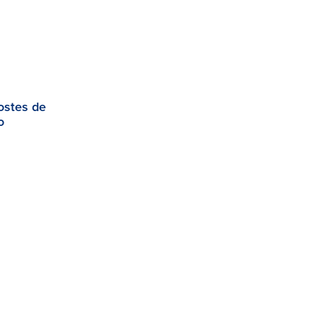
ostes de
o