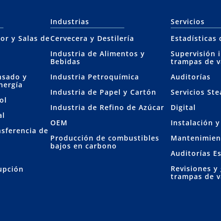
Industrias
Servicios
or y Salas de
Cervecera y Destilería
Estadísticas
Industria de Alimentos y
Supervisión 
Bebidas
trampas de 
nsado y
Industria Petroquímica
Auditorías
nergía
Industria de Papel y Cartón
Servicios St
ol
Industria de Refino de Azúcar
Digital
al
OEM
Instalación 
nsferencia de
Producción de combustibles
Mantenimien
bajos en carbono
Auditorías E
Revisiones y
rupción
trampas de 