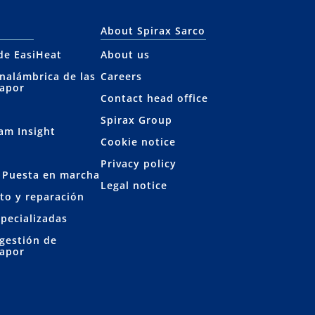
About Spirax Sarco
 de EasiHeat
About us
inalámbrica de las
Careers
vapor
Contact head office
Spirax Group
eam Insight
Cookie notice
Privacy policy
y Puesta en marcha
Legal notice
to y reparación
specializadas
 gestión de
vapor