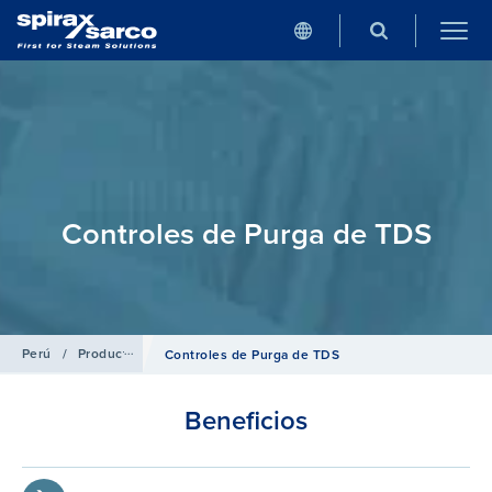
Controles de Purga de TDS
Perú
/
Productos
/
Generación de vapor y Salas de Calderas
Controles de Purga de TDS
Beneficios