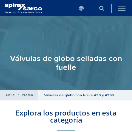
Válvulas de globo selladas con
fuelle
Chile
/
Productos
/
Válvulas de interrupción
/
Válvulas de interrupc
Válvulas de globo con fuelle A3S y A3SS
Explora los productos en esta
categoría