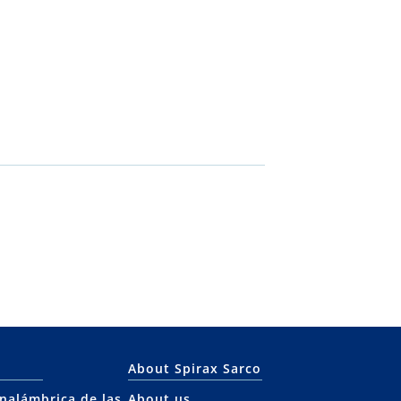
About Spirax Sarco
inalámbrica de las
About us