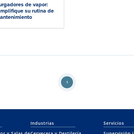
urgadores de vapor:
implifique su rutina de
antenimiento
1
Industrias
Servicios
or y Salas de
Cervecera y Destilería
Supervisión 