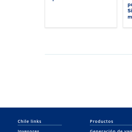
p
S
m
Chile links
Productos
Invesores
Generación de vap