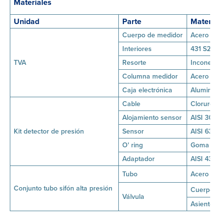
Materiales
Unidad
Parte
Materia
Cuerpo de medidor
Acero in
Interiores
431 S29 /
TVA
Resorte
Inconel X
Columna medidor
Acero ino
Caja electrónica
Aluminio
Cable
Cloruro d
Alojamiento sensor
AISI 304 
Kit detector de presión
Sensor
AISI 630 
O' ring
Goma de n
Adaptador
AISI 431 
Tubo
Acero al 
Conjunto tubo sifón alta presión
Cuerpo
Válvula
Asiento