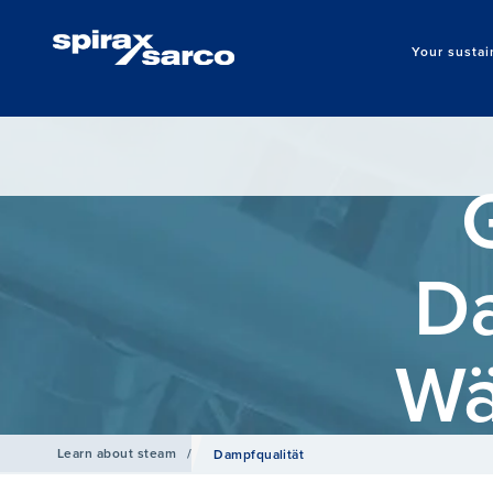
Your sustai
D
Wä
Learn about steam
/
Dampfqualität