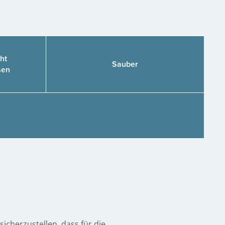
ht
Sauber
sen
cherzustellen, dass für die