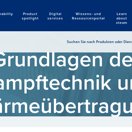
nability
Product
Digital
Wissens‑ und
Learn
Search
spotlight
services
Ressourcenportal
about
steam
Suchen Sie nach Produkten oder Diens
Grundlagen de
ampftechnik u
rmeübertrag