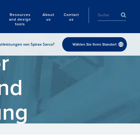
Resources
About
Contact
and design
us
us
tools
tleistungen von Spirax Sarco?
Wählen Sie Ihren Standort
r
nd
ung