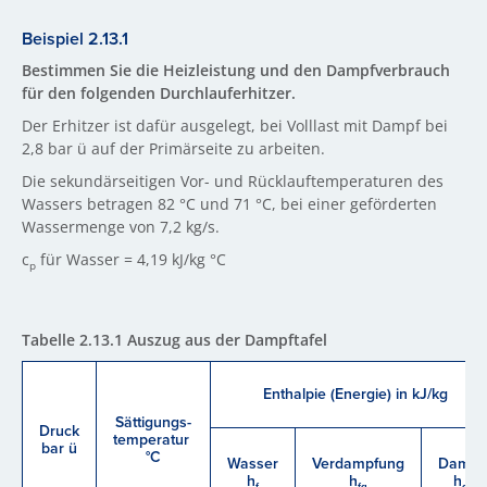
Beispiel 2.13.1
Bestimmen Sie die Heizleistung und den Dampfverbrauch
für den folgenden Durchlauferhitzer.
Der Erhitzer ist dafür ausgelegt, bei Volllast mit Dampf bei
2,8 bar ü auf der Primärseite zu arbeiten.
Die sekundärseitigen Vor- und Rücklauftemperaturen des
Wassers betragen 82 °C und 71 °C, bei einer geförderten
Wassermenge von 7,2 kg/s.
c
für Wasser = 4,19 kJ/kg °C
p
Tabelle 2.13.1 Auszug aus der Dampftafel
Enthalpie (Energie) in kJ/kg
Sättigungs-
Druck
temperatur
bar ü
°C
Wasser
Verdampfung
Dampf
h
h
h
f
fg
g