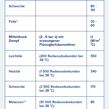
Schweröle
80 -
110
Fette*
30 -
60
Mitteldruck-
(2 - 6 bar ü) mit
U
Dampf
erzwungener
(W/m²
Flüssigkeitskonvektion
°C)
Leichtöle
(200 Redwoodsekunden bei
550
38 °C)
Heizöle
(1 000 Redwoodsekunden
340
bei 38 °C)
Schweröle
(3 500 Redwoodsekunden
170
bei 38 °C)
Melassen**
(10 000 Redwoodsekunden
85
bei 38 °C)