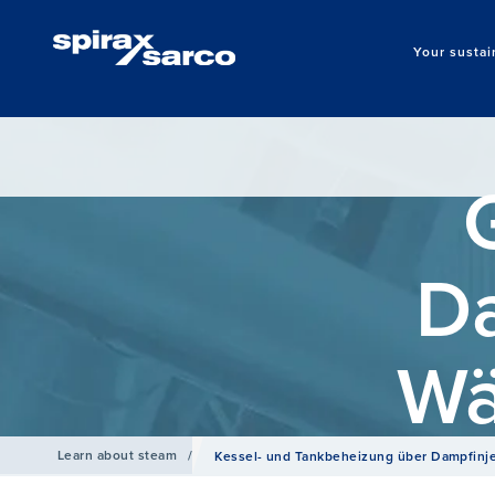
Your sustai
D
Wä
Learn about steam
/
Kessel- und Tankbeheizung über Dampfinj