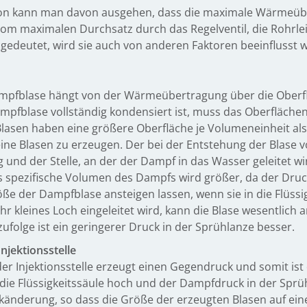
tion kann man davon ausgehen, dass die maximale Wärme
m maximalen Durchsatz durch das Regelventil, die Rohrleit
edeutet, wird sie auch von anderen Faktoren beeinflusst w
mpfblase hängt von der Wärmeübertragung über die Oberfl
mpfblase vollständig kondensiert ist, muss das Oberfläche
 Blasen haben eine größere Oberfläche je Volumeneinheit als
ine Blasen zu erzeugen. Der bei der Entstehung der Blase
und der Stelle, an der der Dampf in das Wasser geleitet wir
 spezifische Volumen des Dampfs wird größer, da der Druck
öße der Dampfblase ansteigen lassen, wenn sie in die Flüss
hr kleines Loch eingeleitet wird, kann die Blase wesentlic
folge ist ein geringerer Druck in der Sprühlanze besser.
Injektionsstelle
der Injektionsstelle erzeugt einen Gegendruck und somit ist
ie Flüssigkeitssäule hoch und der Dampfdruck in der Sprüh
känderung, so dass die Größe der erzeugten Blasen auf ei