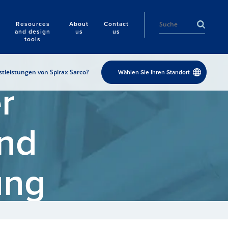
Resources
About
Contact
and design
us
us
tools
tleistungen von Spirax Sarco?
Wählen Sie Ihren Standort
r
nd
ung