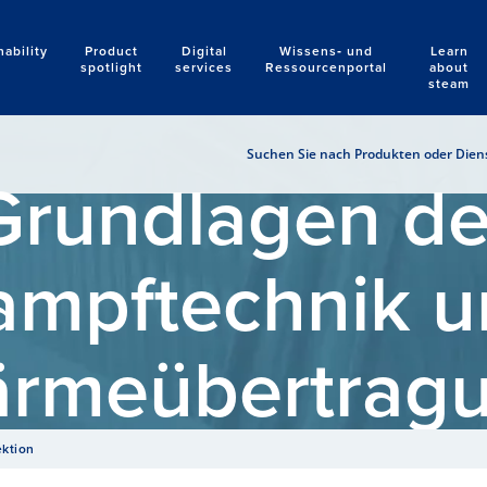
nability
Product
Digital
Wissens‑ und
Learn
Search
spotlight
services
Ressourcenportal
about
steam
Suchen Sie nach Produkten oder Diens
Grundlagen de
ampftechnik u
rmeübertrag
ektion