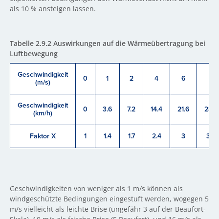
als 10 % ansteigen lassen.
Tabelle 2.9.2 Auswirkungen auf die Wärmeübertragung bei
Luftbewegung
Geschwindigkeit
0
1
2
4
6
8
(m/s)
Geschwindigkeit
0
3.6
7.2
14.4
21.6
28.8
(km/h)
Faktor X
1
1.4
1.7
2.4
3
3.6
Geschwindigkeiten von weniger als 1 m/s können als
windgeschützte Bedingungen eingestuft werden, wogegen 5
m/s vielleicht als leichte Brise (ungefähr 3 auf der Beaufort-