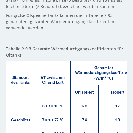
Skala), 10 m/s als frische Brise (5 Beaufort), und 16 m/s als
leichter Sturm (7 Beaufort) bezeichnet werden können.
Für große Ölspeichertanks können die in Tabelle 2.9.3
genannten, gesamten Wärmedurchgangskoeffizienten
verwendet werden.
Tabelle 2.9.3 Gesamte Wärmedurchgangskoeffizienten für
Öltanks
Gesamter
Wärmedurchgangskoeffizient
Standort
∆T zwischen
2
(W/m
°C)
des Tanks
Öl und Luft
Unisoliert
Isoliert
Bis zu 10 °C
6.8
1.7
Geschützt
Bis zu 27 °C
7.4
1.8