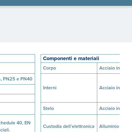
Componenti e materiali
Corpo
Acciaio inox se
N16, PN25 e PN40
Interni
Acciaio inox 4
Stelo
Acciaio inox se
Schedule 40, EN
Custodia dell’elettronica
Alluminio LM2
iali.