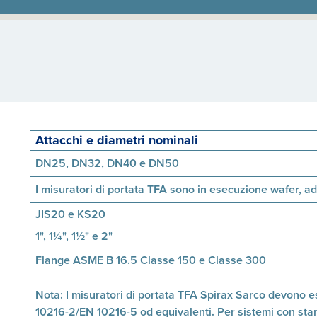
Attacchi e diametri nominali
DN25, DN32, DN40 e DN50
I misuratori di portata TFA sono in esecuzione wafer, 
JIS20 e KS20
1", 1¼", 1½" e 2"
Flange ASME B 16.5 Classe 150 e Classe 300
Nota: I misuratori di portata TFA Spirax Sarco devono 
10216-2/EN 10216-5 od equivalenti. Per sistemi con stand