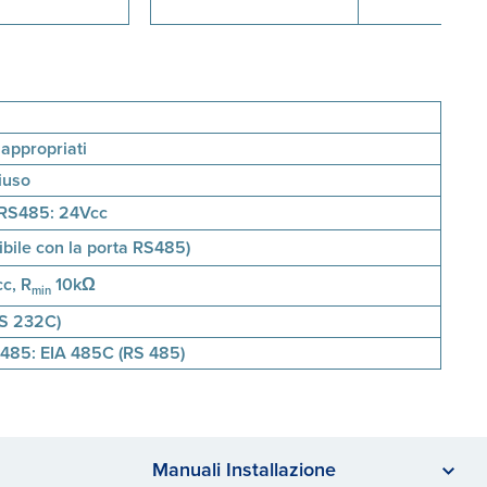
appropriati
iuso
 RS485: 24Vcc
bile con la porta RS485)
c, R
10kΩ
min
S 232C)
485: EIA 485C (RS 485)
Manuali Installazione