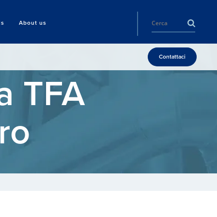
ls
About us
Contattaci
ta TFA
ro