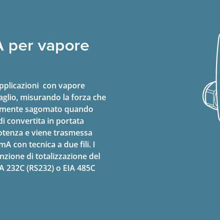
A per vapore
applicazioni con vapore
aglio, misurando la forza che
unamente sagomato quando
di convertita in portata
otenza e viene trasmessa
A con tecnica a due fili. I
zione di totalizzazione del
IA 232C (RS232) o EIA 485C