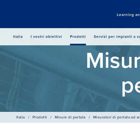
Learning a
Italia
I vostri obiettivi
Prodotti
Servizi per impianti a 
Misur
p
Italia
/
Prodotti
/
Mis​ure di portata
/
Misuratori di portata ad a