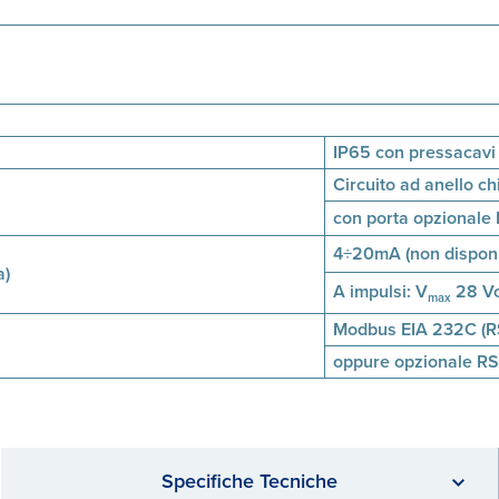
IP65 con pressacavi 
Circuito ad anello ch
con porta opzionale
4÷20mA (non disponi
a)
A impulsi:
V
28 Vc
max
Modbus EIA 232C (R
oppure opzionale RS
Specifiche Tecniche