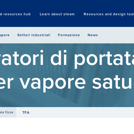
nd resources hub
Learn about steam
Resources and design too
Search
vapore
Settori industriali
Formazione
News
atori di porta
er vapore satu
rea fissa
TFA