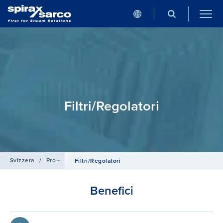
Filtri/Regolatori
Svizzera
/
Prodotti e Sistemi
/
Prodotti per aria compressa
Filtri/​Regolatori
Benefici