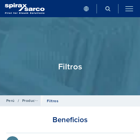
Filtros
Perú
/
Productos
/
Aire Comprimido
Filtros
Beneficios