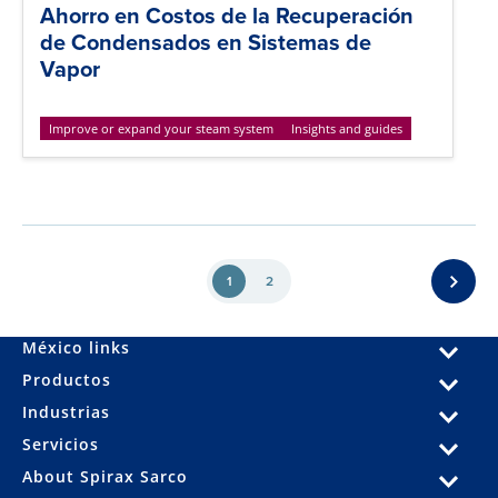
Ahorro en Costos de la Recuperación
de Condensados en Sistemas de
Vapor
Improve or expand your steam system
Insights and guides
1
2
México links
Productos
Industrias
Servicios
About Spirax Sarco