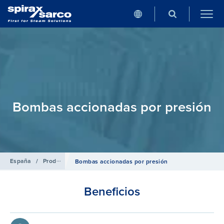
Bombas accionadas por presión
España
/
Productos
/
Bombas de condensado y recuperación de ener
Bombas accionadas por presión
Beneficios