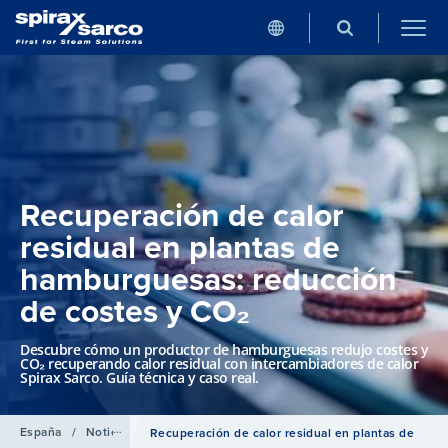
Recuperación de calor
residual en plantas de
hamburguesas: reducción
de costes y CO₂
Descubre cómo un productor de hamburguesas redujo costes y
CO₂ recuperando calor residual con intercambiadores de calor
Spirax Sarco. Guía técnica y caso real.
España
/
Noticias
Recuperación de calor residual en plantas de