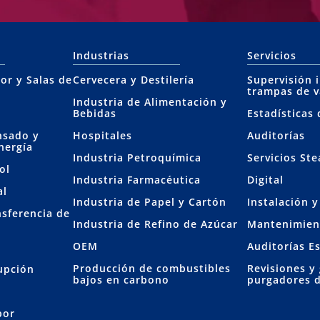
Industrias
Servicios
or y Salas de
Cervecera y Destilería
Supervisión 
trampas de 
Industria de Alimentación y
Bebidas
Estadísticas
nsado y
Hospitales
Auditorías
nergía
Industria Petroquímica
Servicios St
ol
Industria Farmacéutica
Digital
al
Industria de Papel y Cartón
Instalación 
nsferencia de
Industria de Refino de Azúcar
Mantenimien
OEM
Auditorías E
Producción de combustibles
Revisiones y
rupción
bajos en carbono
purgadores 
por