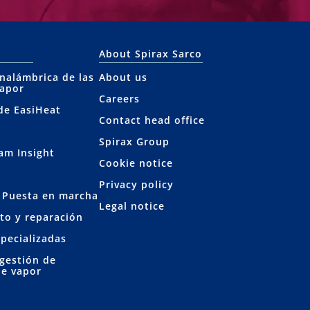
About Spirax Sarco
inalámbrica de las
About us
vapor
Careers
 de EasiHeat
Contact head office
Spirax Group
eam Insight
Cookie notice
Privacy policy
y Puesta en marcha
Legal notice
to y reparación
specializadas
 gestión de
de vapor