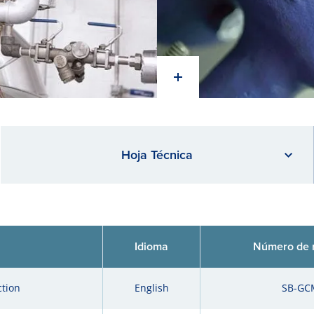
Hoja Técnica
Idioma
Número de r
ction
English
SB-GC