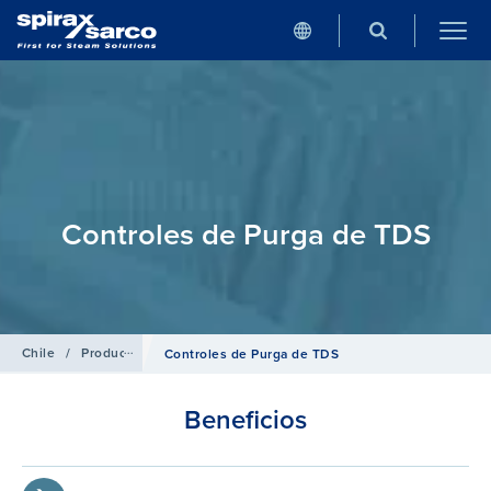
Controles de Purga de TDS
Chile
/
Productos
/
Generación de vapor y Salas de Calderas
Controles de Purga de TDS
Beneficios