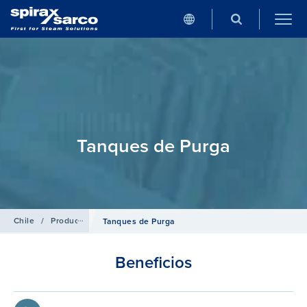
Tanques de Purga
Chile
/
Productos
/
Generación de vapor y Salas de Calderas
Tanques de Purga
Beneficios