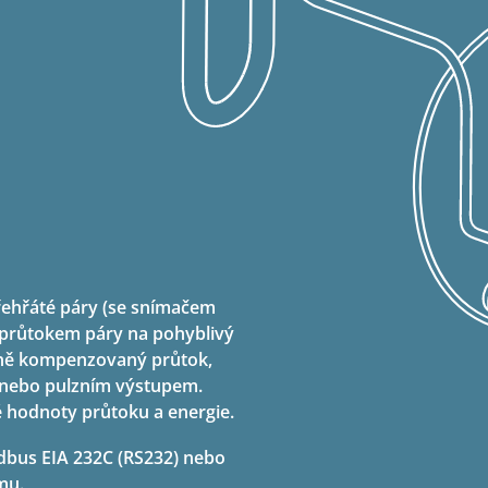
řehřáté páry (se snímačem
cí průtokem páry na pohyblivý
tně kompenzovaný průtok,
 nebo pulzním výstupem.
 hodnoty průtoku a energie.
dbus EIA 232C (RS232) nebo
mu.