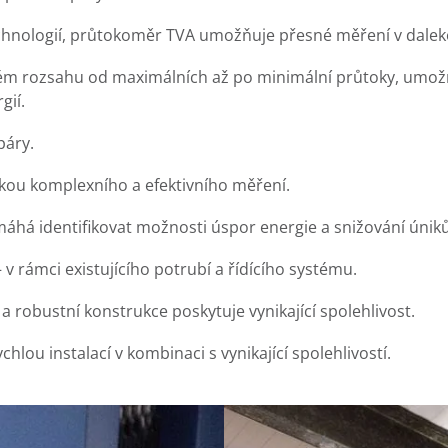
technologií, průtokoměr TVA umožňuje přesné měření v dalek
lém rozsahu od maximálních až po minimální průtoky, umož
gií.
páry.
ukou komplexního a efektivního měření.
áhá identifikovat možnosti úspor energie a snižování úniků
 v rámci existujícího potrubí a řídícího systému.
a robustní konstrukce poskytuje vynikající spolehlivost.
ychlou instalací v kombinaci s vynikající spolehlivostí.