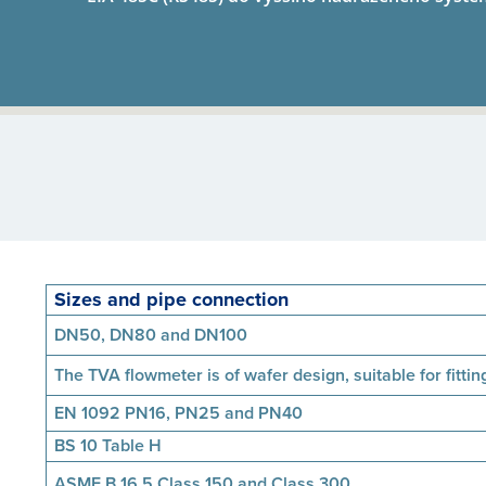
Sizes and pipe connection
DN50, DN80 and DN100
The TVA flowmeter is of wafer design, suitable for fitti
EN 1092 PN16, PN25 and PN40
BS 10 Table H
ASME B 16.5 Class 150 and Class 300