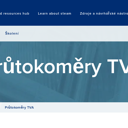
nd resources hub
Learn about steam
Zdroje a návrhářské nástr
Search
Školení
růtokoměry T
Průtokoměry TVA