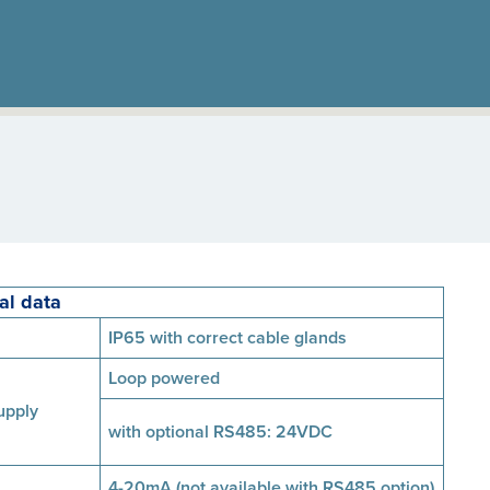
al data
IP65 with correct cable glands
Loop powered
upply
with optional RS485: 24VDC
4-20mA (not available with RS485 option)