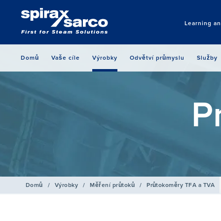
Learning a
Domů
Vaše cíle
Výrobky
Odvětví průmyslu
Služby
P
Domů
/
Výrobky
/
Měření průtoků
/
Průtokoměry TFA a TVA