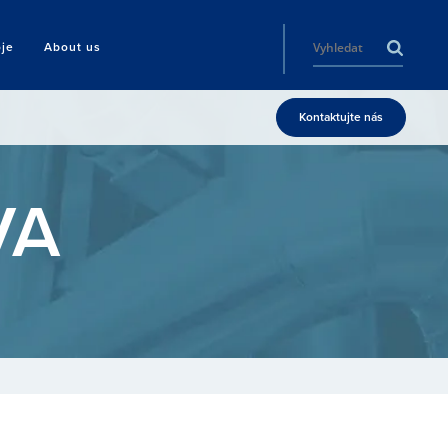
oje
About us
Kontaktujte nás
VA