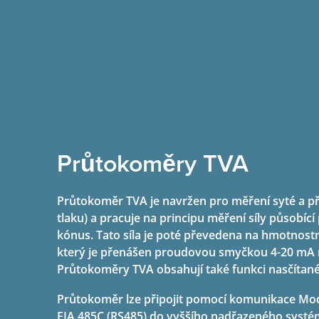
Průtokoměry TVA
Průtokoměr TVA je navržen pro měření syté a p
tlaku) a pracuje na principu měření síly působí
kónus. Tato síla je poté převedena na hmotnos
který je přenášen proudovou smyčkou 4-20 mA
Průtokoměry TVA obsahují také funkci nasčítané
Průtokoměr lze připojit pomocí komunikace Mo
EIA 485C (RS485) do vyššího nadřazeného systé