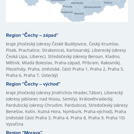
Region “Čechy – západ”
kraje Jihočeský (okresy České Budéjovice, Český Krumlov,
Písek, Prachatice, Strakonice), Karlovarský, Liberecký (okresy
Česká Lípa, Liberec), Stŕedočeský (okresy Beroun, Kladno,
Mělnik, Mladá Boleslav, Praha-západ, Pŕibram, Rakovník),
Plezeňsky, Praha, (městské, části Praha 1, Praha 2, Praha 5,
Praha 6, Praha 7, Ústecký)
Region “Čechy – východ”
kraje Jihočeský (okresy Jindŕichúv Hradec,Tábor), Liberecký
(okresy Jablonec nad Nisou, Semily), Královéhradecký,
Pardubický (okresy Chrudim, Pardubice), Stŕedočeský (okresy
Benešov, Kolín, Kutná Hora, Nymburk, Praha-východ), Praha
(městské části Praha 3, Praha 4, Praha 8, Praha 9, Praha 10)
Vysočina
Region “Morava”