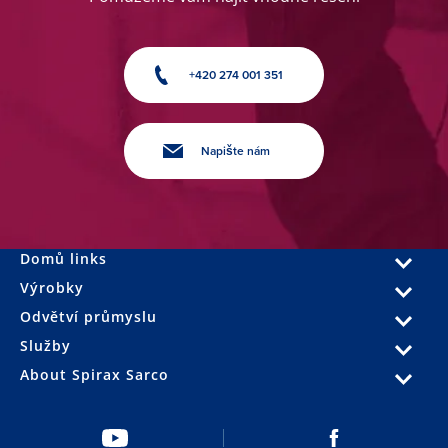
+420 274 001 351
Napište nám
Domů links
Výrobky
Odvětví průmyslu
Služby
About Spirax Sarco