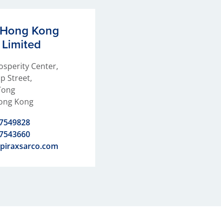
o Hong Kong
Limited
rosperity Center,
p Street,
Tong
ong Kong
27549828
7543660
piraxsarco.com