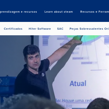
aprendizagem e recursos
Learn about steam
Recursos e Ferram
Search
Certificados
Hiter Software
SAC
Peças Sobressalentes Ori