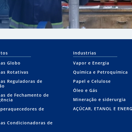
tos
Industrias
las Globo
Vapor e Energia
las Rotativas
Química e Petroquímica
las Reguladoras de
Papel e Celulose
ão
Óleo e Gás
las de Fechamento de
Mineração e siderurgia
ência
AÇÚCAR, ETANOL E ENERG
peraquecedores de
r
las Condicionadoras de
r