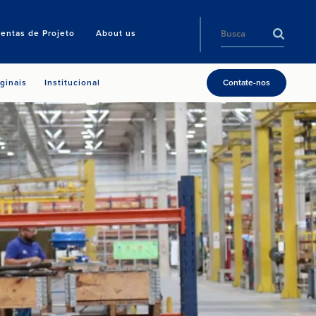
entas de Projeto
About us
ginais
Institucional
Contate-nos