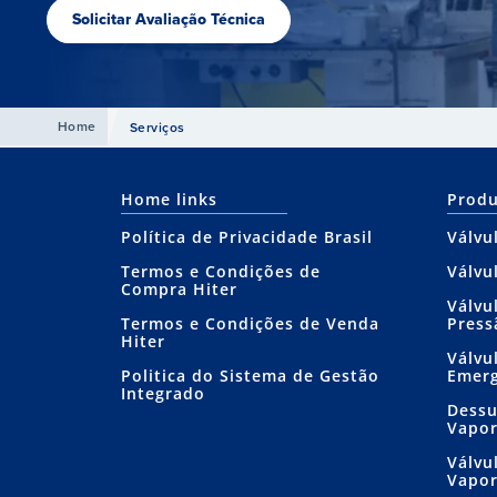
Solicitar Avaliação Técnica
Home
Serviços
Home links
Produ
Política de Privacidade Brasil
Válvu
Termos e Condições de
Válvu
Compra Hiter
Válvu
Termos e Condições de Venda
Press
Hiter
Válvu
Politica do Sistema de Gestão
Emerg
Integrado
Dessu
Vapo
Válvu
Vapo