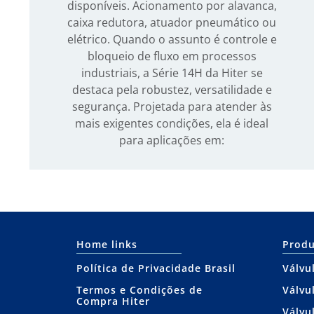
disponíveis. Acionamento por alavanca,
caixa redutora, atuador pneumático ou
elétrico. Quando o assunto é controle e
bloqueio de fluxo em processos
industriais, a Série 14H da Hiter se
destaca pela robustez, versatilidade e
segurança. Projetada para atender às
mais exigentes condições, ela é ideal
para aplicações em:
Home links
Produ
Política de Privacidade Brasil
Válvu
Termos e Condições de
Válvu
Compra Hiter
Válvu