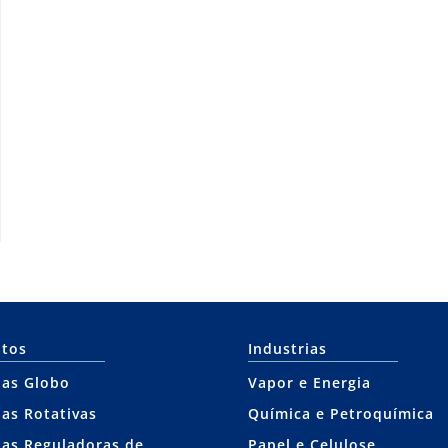
tos
Industrias
las Globo
Vapor e Energia
las Rotativas
Química e Petroquímica
las Reguladoras de
Papel e Celulose