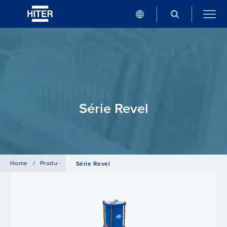
Série Revel
Home
/
Produtos
/
Válvulas Globo
Série Revel