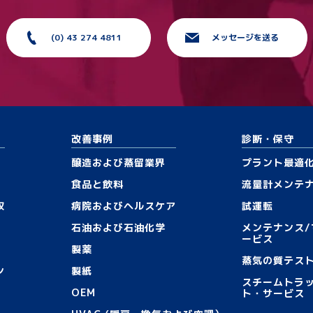
(0) 43 274 4811
メッセージを送る
改善事例
診断・保守
醸造および蒸留業界
プラント最適
食品と飲料
流量計メンテ
収
病院およびヘルスケア
試運転
石油および石油化学
メンテナンス
ービス
製薬
蒸気の質テス
ン
製紙
スチームトラ
OEM
ト・サービス