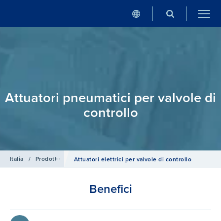
Attuatori pneumatici per valvole di
controllo
Italia
/
Prodotti
/
Valvole di controllo, di regolazione e di sicurezza
Attuatori elettrici per valvole di controllo
Benefici