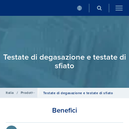
Testate di degasazione e testate di
sfiato
Italia
/
Prodotti
/
Sistemi e controlli per centrali termiche
Testate di degasazione e testate di sfiato
Benefici