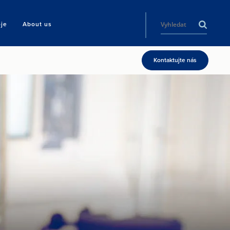
oje
About us
Kontaktujte nás