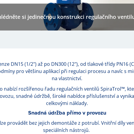
hlédněte si jedinečnou konstrukci regulačního ventil
enze DN15 (1/2") až po DN300 (12"), od tlakové třídy PN16 (C
odmíny pro většinu aplikací při regulaci procesu a navíc s 
na vlastnictví.
 nabízí rozšířenou řadu regulačních ventilů SpiraTrol™, kter
ozu, snadné údržbě, široké nabídce příslušenství a vynikaj
celkovými náklady.
Snadná údržba přímo v provozu
ze provádět bez jejich demontáže z potrubí. Vnitřní díly ven
speciálních nástrojů.