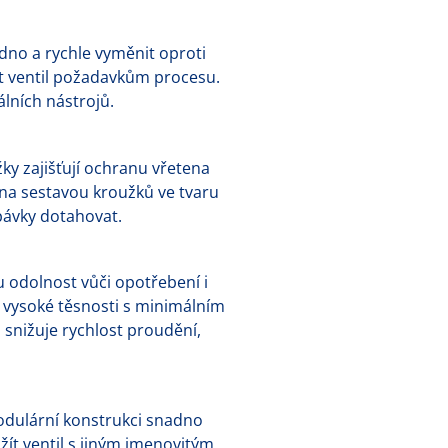
adno a rychle vyměnit oproti
t ventil požadavkům procesu.
álních nástrojů.
y zajišťují ochranu vřetena
na sestavou kroužků ve tvaru
cpávky dotahovat.
u odolnost vůči opotřebení i
o vysoké těsnosti s minimálním
 snižuje rychlost proudění,
modulární konstrukci snadno
t ventil s jiným jmenovitým