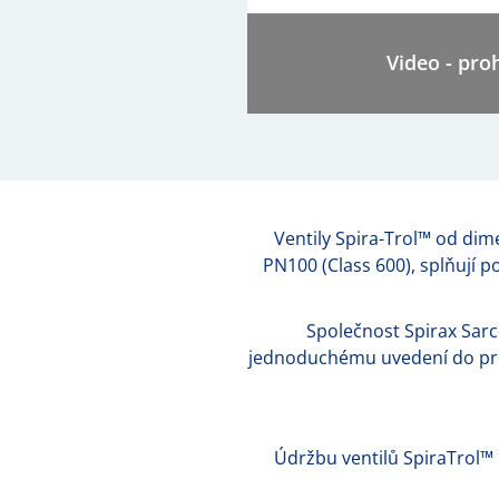
Video - pro
Ventily Spira-Trol™ od dim
PN100 (Class 600), splňují p
Společnost Spirax Sarco
jednoduchému uvedení do prov
Údržbu ventilů SpiraTrol™ l