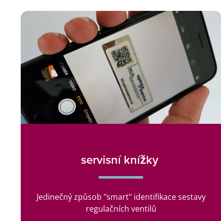
servisní knížky
Jedinečný způsob "smart" identifikace sestavy
regulačních ventilů