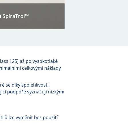
u SpiraTrol™
lass 125) až po vysokotlaké
minimálními celkovými náklady
é se díky spolehlivosti,
ící podpoře vyznačují nízkými
tilů lze vyměnit bez použití