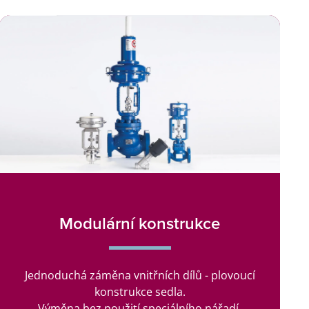
Modulární konstrukce
Jednoduchá záměna vnitřních dílů - plovoucí
konstrukce sedla.
Výměna bez použití speciálního nářadí.