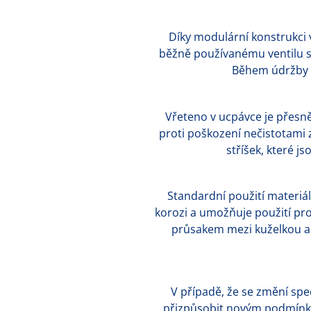
Díky modulární konstrukci v
běžně používanému ventilu s
Během údržby lz
Vřeteno v ucpávce je přesn
proti poškození nečistotami
stříšek, které j
Standardní použití materiál
korozi a umožňuje použití pro
průsakem mezi kuželkou a s
V případě, že se změní spe
přizpůsobit novým podmínká