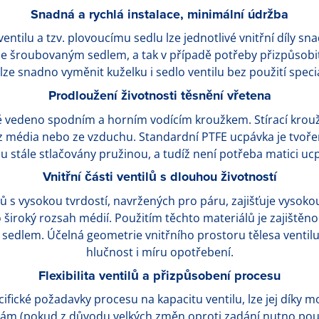
Snadná a rychlá instalace, minimální údržba
entilu a tzv. plovoucímu sedlu lze jednotlivé vnitřní díly sn
e šroubovaným sedlem, a tak v případě potřeby přizpůsobi
e snadno vyměnit kuželku i sedlo ventilu bez použití speci
Prodloužení životnosti těsnění vřetena
ě vedeno spodním a horním vodícím kroužkem. Stírací kroužk
 z média nebo ze vzduchu. Standardní PTFE ucpávka je tvoře
sou stále stlačovány pružinou, a tudíž není potřeba matici u
Vnitřní části ventilů s dlouhou životností
ů s vysokou tvrdostí, navržených pro páru, zajišťuje vysoko
 široký rozsah médií. Použitím těchto materiálů je zajištěn
edlem. Účelná geometrie vnitřního prostoru tělesa ventilu
hlučnost i míru opotřebení.
Flexibilita ventilů a přizpůsobení procesu
cifické požadavky procesu na kapacitu ventilu, lze jej díky 
m (pokud z důvodu velkých změn oproti zadání nutno použí