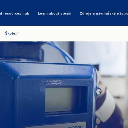
nd resources hub
Learn about steam
Zdroje a návrhářské nástr
Search
Školení