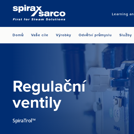
Learning a
Domů
Vaše cíle
Výrobky
Odvětví průmyslu
Služby
Regulační
ventily
SpiraTrol™