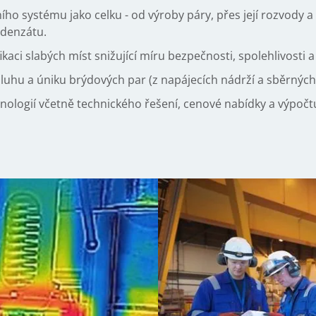
o systému jako celku - od výroby páry, přes její rozvody a 
ndenzátu.
kaci slabých míst snižující míru bezpečnosti, spolehlivosti 
dluhu a úniku brýdových par (z napájecích nádrží a sběrnýc
nologií včetně technického řešení, cenové nabídky a výpočt