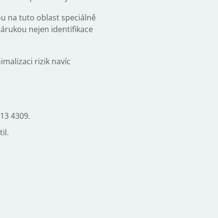
ou na tuto oblast speciálně
árukou nejen identifikace
malizaci rizik navíc
13 4309.
il.