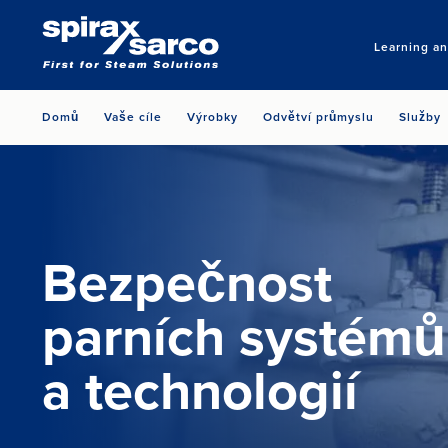
Learning a
Domů
Vaše cíle
Výrobky
Odvětví průmyslu
Služby
Bezpečnost
parních systémů
a‍ technologií