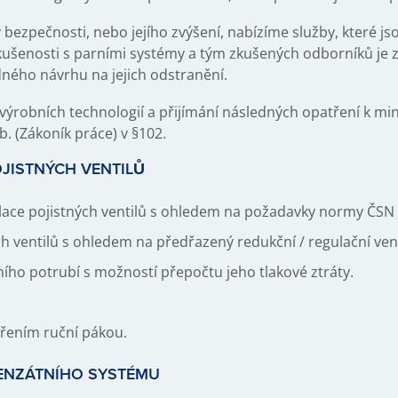
bezpečnosti, nebo jejího zvýšení, nabízíme služby, které js
ušenosti s parními systémy a tým zkušených odborníků je z
ného návrhu na jejich odstranění.
ýrobních technologií a přijímání následných opatření k mini
. (Zákoník práce) v §102.
JISTNÝCH VENTILŮ
lace pojistných ventilů s ohledem na požadavky normy ČSN 
h ventilů s ohledem na předřazený redukční / regulační vent
ího potrubí s možností přepočtu jeho tlakové ztráty.
řením ruční pákou.
ENZÁTNÍHO SYSTÉMU