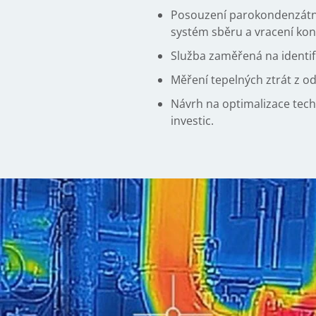
Posouzení parokondenzátníh
systém sběru a vracení ko
Služba zaměřená na identifi
Měření tepelných ztrát z o
Návrh na optimalizace tech
investic.