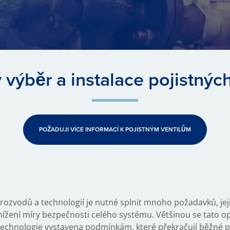
 výběr a instalace pojistných
POŽADUJI VÍCE INFORMACÍ K POJISTNÝM VENTILŮM
rozvodů a technologií je nutné splnit mnoho požadavků, j
ížení míry bezpečnosti celého systému. Většinou se tato o
 technologie vystavena podmínkám, které překračují běžné 