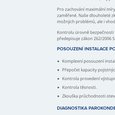
Pro zachování maximální míry 
zaměřené. Naše dlouholeté zk
možných problémů, ale i vhod
Kontrolu úrovně bezpečnosti v
předepisuje zákon 262/2006 Sb
POSOUZENÍ INSTALACE PO
Komplexní posouzení insta
Přepočet kapacity pojistnýc
Kontrola provedení výstupn
Kontrola těsnosti.
Zkouška průchodnosti otev
DIAGNOSTIKA PAROKOND