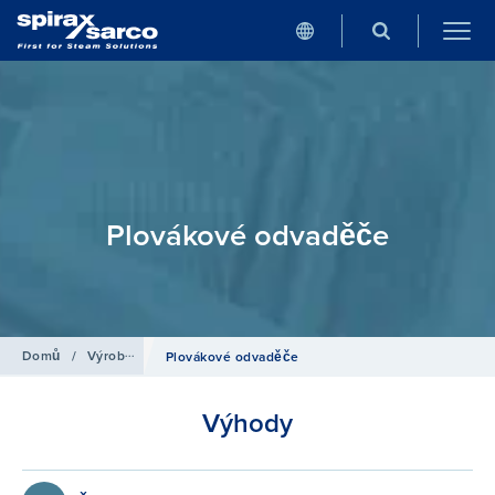
Plovákové odvaděče
Domů
/
Výrobky
/
Odvádění kondenzátu
Plovákové odvaděče
Výhody