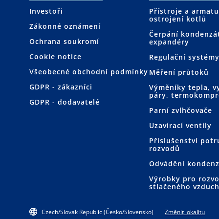
Investoři
Přístroje a armat
ostrojení kotlů
Zákonné oznámení
Čerpání kondenzá
Ochrana soukromí
expandéry
Cookie notice
Regulační systém
Všeobecné obchodní podmínky
Měření průtoků
GDPR - zákazníci
Výměníky tepla, vy
páry, termokompr
GDPR - dodavatelé
Parní zvlhčovače
Uzavírací ventily
Příslušenství pot
rozvodů
Odvádění kondenz
Výrobky pro rozv
stlačeného vzduc
Czech/Slovak Republic (Česko/Slovensko)
Změnit lokalitu