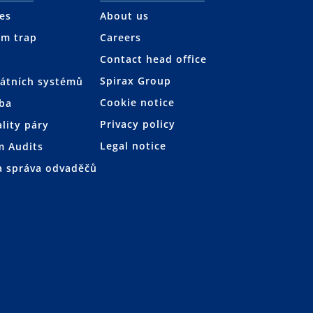
ces
About us
am trap
Careers
Contact head office
Spirax Group
átních systémů
Cookie notice
žba
Privacy policy
ality páry
Legal notice
m Audits
a správa odvaděčů