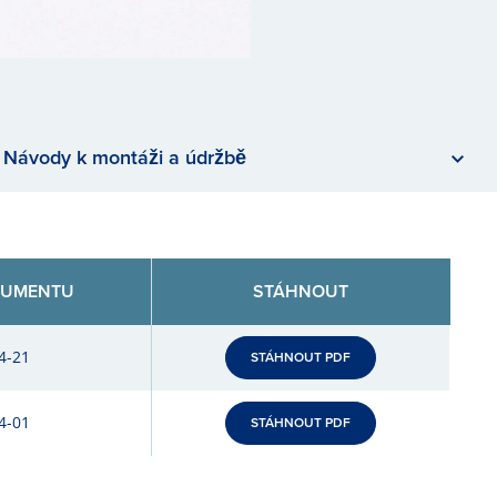
Návody k montáži a údržbě
KUMENTU
STÁHNOUT
4-21
STÁHNOUT PDF
4-01
STÁHNOUT PDF