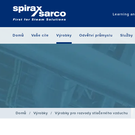
Learning a
Domů
Vaše cíle
Výrobky
Odvětví průmyslu
Služby
Domů
/
Výrobky
/
Výrobky pro rozvody stlačeného vzduchu