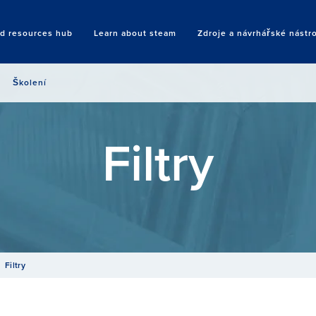
nd resources hub
Learn about steam
Zdroje a návrhářské nástr
Search
Školení
Filtry
Filtry