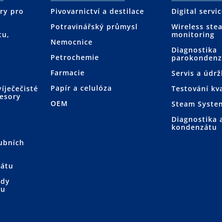
ury pro
Pivovarnictví a destilace
Digital servi
Potravinářský průmysl
Wireless ste
tu,
monitoring
Nemocnice
Diagnostika
Petrochemie
y
parokondenz
Farmacie
Servis a údr
Papír a celulóza
íječečisté
Testování kv
esory
OEM
Steam Syste
Diagnostika 
kondenzátu
rubních
átu
ody
hu