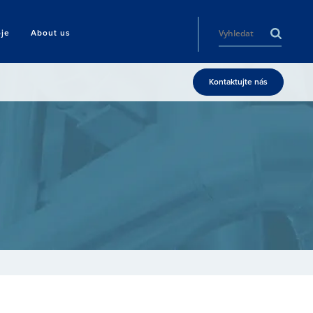
oje
About us
Kontaktujte nás