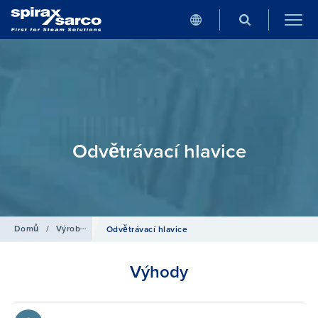
Odvětrávací hlavice
Domů
/
Výrobky
/
Přístroje a armatury pro ostrojení kotlů
Odvětrávací hlavice
Výhody