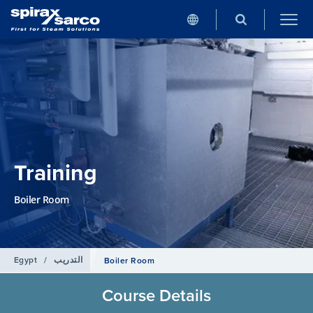
Training
Boiler Room
التدريب
/
Egypt
Boiler Room
Course Details