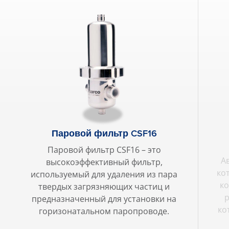
Паровой фильтр CSF16
Паровой фильтр CSF16 – это
А
высокоэффективный фильтр,
ко
используемый для удаления из пара
к
твердых загрязняющих частиц и
р
предназначенный для установки на
ко
горизонатальном паропроводе.