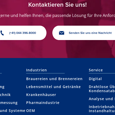
Kontaktieren Sie uns!
gerne und helfen Ihnen, die passende Lösung für Ihre Anfor
(+41) 044 396-8000
Senden Sie uns eine Nachricht
Industrien
Service
Brauereien und Brennereien
Digital
ung
Lebensmittel und Getränke
Drahtlose Ü
Kondensatab
chnik
Krankenhäuser
Analyse und
n­messung
Pharma​industrie
Inbetriebna
 und Systeme
OEM
Instandhalt