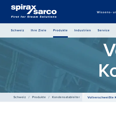
Wissens‑ u
Schweiz
Ihre Ziele
Produkte
Industrien
Service
V
Ko
Schweiz
/
Produkte
/
Kondensat­ableiter
Voll­verschweißte 