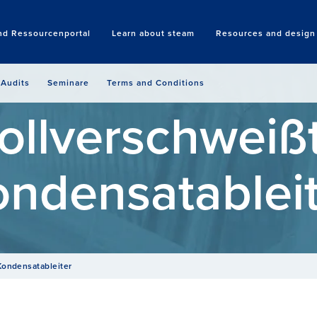
nd Ressourcenportal
Learn about steam
Resources and design 
Search
Audits
Seminare
Terms and Conditions
ollverschweiß
ndensatablei
Kondensat­ableiter