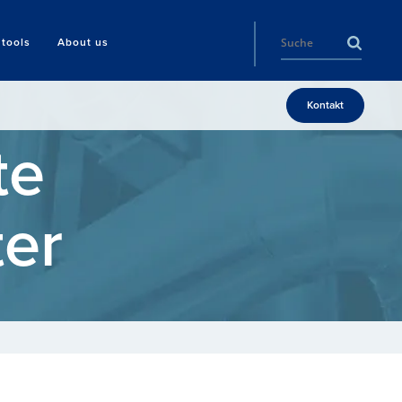
tools
About us
Kontakt
te
ter