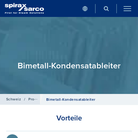
Bimetall-Kondensatableiter
Schweiz
/
Produkte
/
Kondensat­ableiter
Bimetall-​Kondensat­ableiter
Vorteile