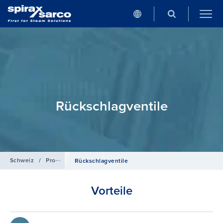
Rückschlagventile
Schweiz
/
Produkte
/
Rohrleitungs­zubehör
Rückschlag­ventile
Vorteile