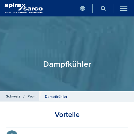
Dampfkühler
Schweiz
/
Produkte
/
Mess- und Regeltechnik
Dampfkühler
Vorteile