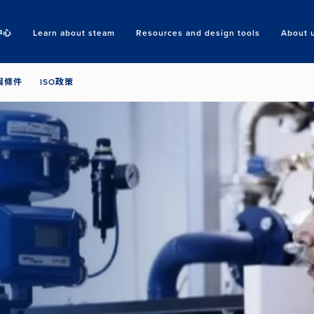
中心
Learn about steam
Resources and design tools
About 
Search
與條件
ISO政策