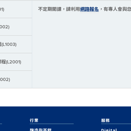
1)
不定期開課，請利用
網路報名
，有專人會與
02)
1003)
L2001)
02)
行業
服務
釀造與蒸餾
Digital