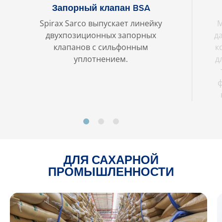
Запорный клапан BSA
Spirax Sarco выпускает линейку
М
двухпозиционных запорных
д
клапанов с сильфонным
к
уплотнением.
д
ф
ДЛЯ САХАРНОЙ
ПРОМЫШЛЕННОСТИ