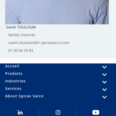
Samir TOULOUM
Ventes Internes
samir.touloum@fr.spiraxsarco.com
01 30 66 29 83
Accueil
Produits
Industries
Services
About Spirax Sarco